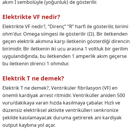
akım I sembolüyle (yoğunluk) de gösterilir.
Elektrikte VF nedir?
Elektrikte VF nedir?,
“Direnç” “R” harfi ile gösterilir, birimi
ohm'dur. Omega simgesi ile gösterilir (Ω). Bir iletkenden
geçen elektrik akımına karşı iletkenin gösterdiği direncin
birimidir. Bir iletkenin iki ucu arasına 1 voltluk bir gerilim
uygulandığında, bu iletkenden 1 amperlik akım geçerse
bu iletkenin direnci 1 ohmdur.
Elektrik T ne demek?
Elektrik T ne demek?,
Ventriküler fibrilasyon (VF) en
önemli kardiyak arrest ritmidir. Ventriküller aniden 500
vuru/dakikaya varan hızda kasılmaya çabalar. Hızlı ve
düzensiz elektriksel aktivite ventrikülleri senkronize
şekilde kasılamayacak duruma getirerek ani kardiyak
output kaybına yol açar.