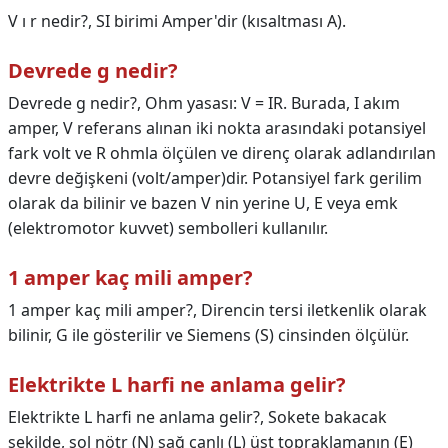
V ı r nedir?,
SI birimi Amper'dir (kısaltması A).
Devrede g nedir?
Devrede g nedir?,
Ohm yasası: V = IR. Burada, I akım
amper, V referans alınan iki nokta arasındaki potansiyel
fark volt ve R ohmla ölçülen ve direnç olarak adlandırılan
devre değişkeni (volt/amper)dir. Potansiyel fark gerilim
olarak da bilinir ve bazen V nin yerine U, E veya emk
(elektromotor kuvvet) sembolleri kullanılır.
1 amper kaç mili amper?
1 amper kaç mili amper?,
Direncin tersi iletkenlik olarak
bilinir, G ile gösterilir ve Siemens (S) cinsinden ölçülür.
Elektrikte L harfi ne anlama gelir?
Elektrikte L harfi ne anlama gelir?,
Sokete bakacak
şekilde, sol nötr (N) sağ canlı (L) üst topraklamanın (E)