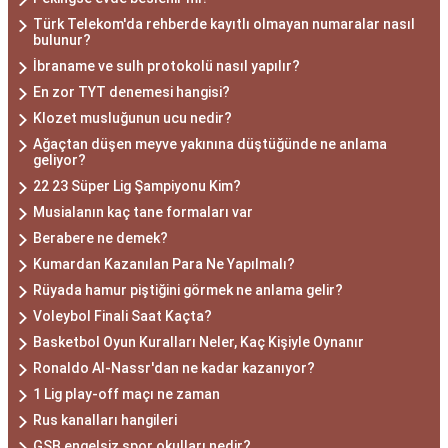
Türk Telekom'da rehberde kayıtlı olmayan numaralar nasıl
bulunur?
İbraname ve sulh protokolü nasıl yapılır?
En zor TYT denemesi hangisi?
Klozet musluğunun ucu nedir?
Ağaçtan düşen meyve yakınına düştüğünde ne anlama
geliyor?
22 23 Süper Lig Şampiyonu Kim?
Musialanın kaç tane formaları var
Berabere ne demek?
Kumardan Kazanılan Para Ne Yapılmalı?
Rüyada hamur piştiğini görmek ne anlama gelir?
Voleybol Finali Saat Kaçta?
Basketbol Oyun Kuralları Neler, Kaç Kişiyle Oynanır
Ronaldo Al-Nassr'dan ne kadar kazanıyor?
1 Lig play-off maçı ne zaman
Rus kanalları hangileri
GSB engelsiz spor okulları nedir?