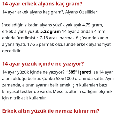
14 ayar erkek alyans kaç gram?
14 ayar erkek alyans kaç gram?,
Alyans Özellikleri
İncelediğiniz kadın alyans yüzük yaklaşık 4,75 gram,
erkek alyans yüzük
5,22 gram
14 ayar altından 4 mm
eninde üretilmiştir. 7-16 arası parmak ölçüsünde kadın
alyans fiyatı, 17-25 parmak ölçüsünde erkek alyans fiyat
geçerlidir.
14 ayar yüzük içinde ne yazıyor?
14 ayar yüzük içinde ne yazıyor?,
“585” işareti
ise 14 ayar
altını olduğu belirtir. Çünkü 585/1000 oranında saftır. Aynı
zamanda, altının ayarını belirlemek için kullanılan bazı
kimyasal testler de vardır. Mesela, altının saflığını ölçmek
için nitrik asit kullanılır.
Erkek altın yüzük ile namaz kılınır mı?