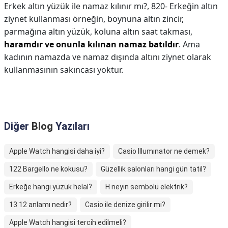
Erkek altın yüzük ile namaz kılınır mı?,
820- Erkeğin altın
ziynet kullanması örneğin, boynuna altın zincir,
parmağına altın yüzük, koluna altın saat takması,
haramdır ve onunla kılınan namaz batıldır
. Ama
kadının namazda ve namaz dışında altını ziynet olarak
kullanmasının sakıncası yoktur.
Diğer
Blog
Yazıları
Apple Watch hangisi daha iyi?
Casio Illumınator ne demek?
122 Bargello ne kokusu?
Güzellik salonları hangi gün tatil?
Erkeğe hangi yüzük helal?
H neyin sembolü elektrik?
13 12 anlamı nedir?
Casio ile denize girilir mi?
Apple Watch hangisi tercih edilmeli?