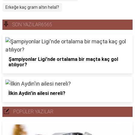
Erkeğe kaç gram altın helal?
SON YAZILAR6565
Şampiyonlar Ligi'nde ortalama bir maçta kaç gol
atılıyor?
İlkin Aydin'in ailesi nereli?
POPÜLER YAZILAR