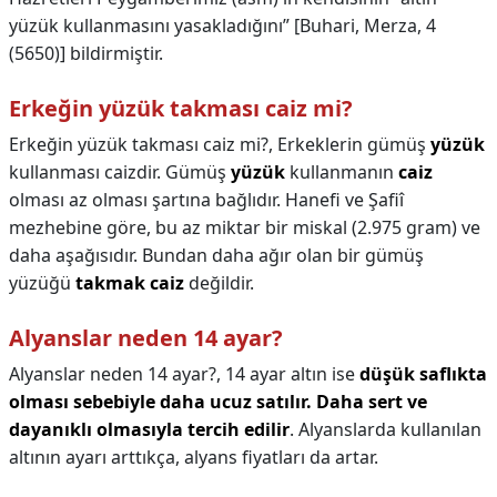
yüzük kullanmasını yasakladığını” [Buhari, Merza, 4
(5650)] bildirmiştir.
Erkeğin yüzük takması caiz mi?
Erkeğin yüzük takması caiz mi?,
Erkeklerin gümüş
yüzük
kullanması caizdir. Gümüş
yüzük
kullanmanın
caiz
olması az olması şartına bağlıdır. Hanefi ve Şafiî
mezhebine göre, bu az miktar bir miskal (2.975 gram) ve
daha aşağısıdır. Bundan daha ağır olan bir gümüş
yüzüğü
takmak caiz
değildir.
Alyanslar neden 14 ayar?
Alyanslar neden 14 ayar?,
14 ayar altın ise
düşük saflıkta
olması sebebiyle daha ucuz satılır.
Daha sert ve
dayanıklı olmasıyla tercih edilir
. Alyanslarda kullanılan
altının ayarı arttıkça, alyans fiyatları da artar.