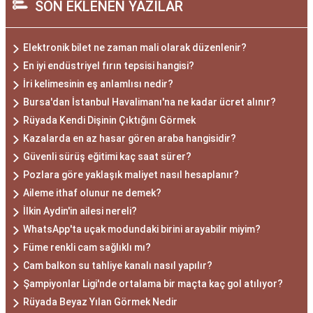
SON EKLENEN YAZILAR
Elektronik bilet ne zaman mali olarak düzenlenir?
En iyi endüstriyel fırın tepsisi hangisi?
İri kelimesinin eş anlamlısı nedir?
Bursa'dan İstanbul Havalimanı'na ne kadar ücret alınır?
Rüyada Kendi Dişinin Çıktığını Görmek
Kazalarda en az hasar gören araba hangisidir?
Güvenli sürüş eğitimi kaç saat sürer?
Pozlara göre yaklaşık maliyet nasıl hesaplanır?
Aileme ithaf olunur ne demek?
İlkin Aydin'in ailesi nereli?
WhatsApp'ta uçak modundaki birini arayabilir miyim?
Füme renkli cam sağlıklı mı?
Cam balkon su tahliye kanalı nasıl yapılır?
Şampiyonlar Ligi'nde ortalama bir maçta kaç gol atılıyor?
Rüyada Beyaz Yılan Görmek Nedir