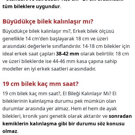
tüm bileklere uygundur
.
Büyüdükçe bilek kalınlaşır mı?
Büyüdükçe bilek kalınlaşır mı?,
Erkek bilek ölçüsü
genellikle 14 cm'den başlayarak 18 cm ve üzeri
arasındaki değerlerle sınıflandırılır. 14-18 cm bilekler için
ideal erkek saat çapları
38-42 mm
olarak belirtilir. 18 cm
ve üzeri bileklerde ise 44-46 mm kasa çapına sahip
modeller en iyi erkek saatleri arasındadır.
19 cm bilek kaç mm saat?
19 cm bilek kaç mm saat?,
El Bileği Kalınlaşır Mı? El
bileklerinin kalınlaşma durumu pek mümkün olan
durumlar arasında yer almaz. Hem el hem de ayak
bilekleri, kronik yani genetik olarak aktarılır ve
sonradan
kemiklerin kalınlaşma gibi bir durumu söz konusu
olmaz
.