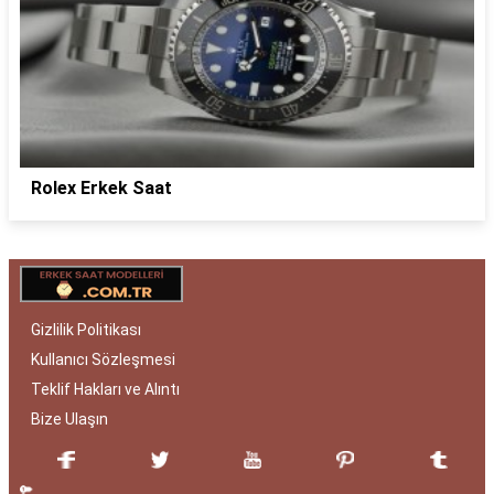
Rolex Erkek Saat
Gizlilik Politikası
Kullanıcı Sözleşmesi
Teklif Hakları ve Alıntı
Bize Ulaşın