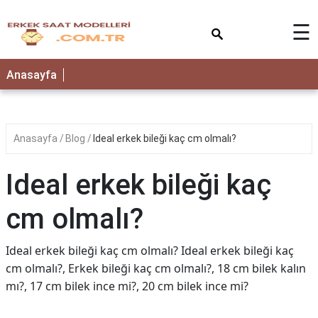
×
☰
Anasayfa
Anasayfa
Blog
Ideal erkek bileği kaç cm olmalı?
Ideal erkek bileği kaç
cm olmalı?
Ideal erkek bileği kaç cm olmalı? Ideal erkek bileği kaç
cm olmalı?, Erkek bileği kaç cm olmalı?, 18 cm bilek kalın
mı?, 17 cm bilek ince mi?, 20 cm bilek ince mi?