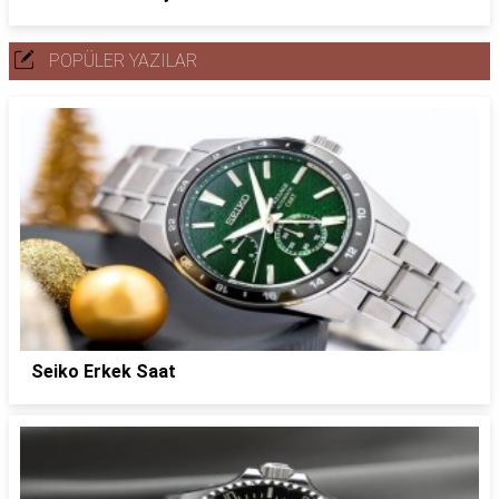
POPÜLER YAZILAR
Seiko Erkek Saat