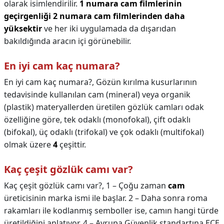
olarak isimlendirilir.
1 numara cam filmlerinin
geçirgenliği 2 numara cam filmlerinden daha
yüksektir
ve her iki uygulamada da dışarıdan
bakıldığında aracın içi görünebilir.
En iyi cam kaç numara?
En iyi cam kaç numara?,
Gözün kırılma kusurlarının
tedavisinde kullanılan cam (mineral) veya organik
(plastik) materyallerden üretilen gözlük camları odak
özelliğine göre, tek odaklı (monofokal), çift odaklı
(bifokal), üç odaklı (trifokal) ve çok odaklı (multifokal)
olmak üzere
4
çeşittir.
Kaç çeşit gözlük camı var?
Kaç çeşit gözlük camı var?,
1 – Çoğu zaman
cam
üreticisinin marka ismi ile başlar. 2 – Daha sonra roma
rakamları ile kodlanmış semboller ise, camın hangi türde
üretildiğini anlatıyor. 4 – Avrupa Güvenlik standartına ECE