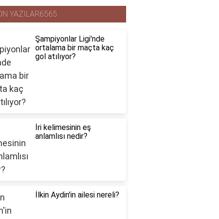
ON YAZILAR6565
Şampiyonlar Ligi'nde
ortalama bir maçta kaç
gol atılıyor?
İri kelimesinin eş
anlamlısı nedir?
İlkin Aydin'in ailesi nereli?