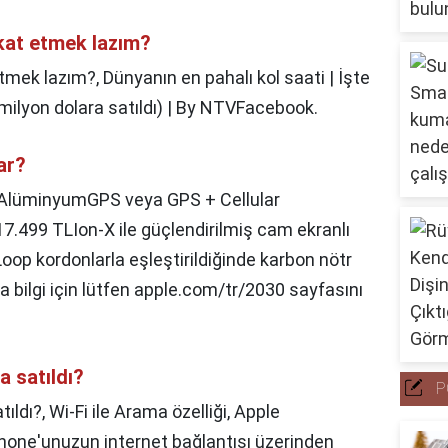
kkat etmek lazım?
 etmek lazım?,
Dünyanın en pahalı kol saati | İşte
 milyon dolara satıldı) | By NTVFacebook.
ar?
AlüminyumGPS veya GPS + Cellular
17.499 TLIon-X ile güçlendirilmiş cam ekranlı
oop kordonlarla eşleştirildiğinde karbon nötr
la bilgi için lütfen apple.com/tr/2030 sayfasını
a satıldı?
P
tıldı?,
Wi-Fi ile Arama özelliği, Apple
hone'unuzun internet bağlantısı üzerinden