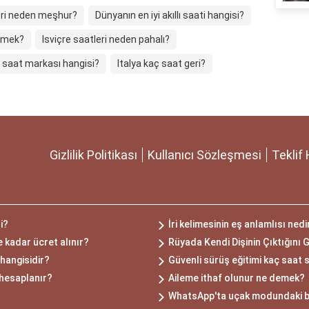
leri neden meşhur?
Dünyanın en iyi akıllı saati hangisi?
demek?
Isviçre saatleri neden pahalı?
i saat markası hangisi?
Italya kaç saat geri?
Gizlilik Politikası
Kullanıcı Sözleşmesi
Teklif 
si?
İri kelimesinin eş anlamlısı nedi
 kadar ücret alınır?
Rüyada Kendi Dişinin Çıktığını
hangisidir?
Güvenli sürüş eğitimi kaç saat 
 hesaplanır?
Aileme ithaf olunur ne demek?
WhatsApp'ta uçak modundaki bir