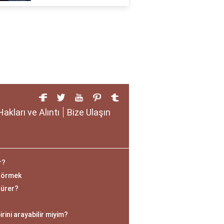
Hakları ve Alıntı
Bize Ulaşın
r?
 Görmek
sürer?
ini arayabilir miyim?