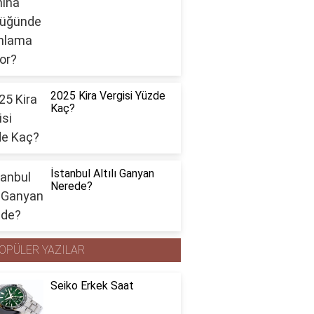
2025 Kira Vergisi Yüzde
Kaç?
İstanbul Altılı Ganyan
Nerede?
OPÜLER YAZILAR
Seiko Erkek Saat