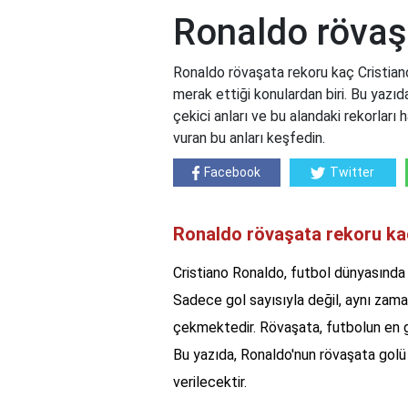
Ronaldo rövaş
Ronaldo rövaşata rekoru kaç Cristian
merak ettiği konulardan biri. Bu yazıd
çekici anları ve bu alandaki rekorları h
vuran bu anları keşfedin.
Facebook
Twitter
Ronaldo rövaşata rekoru ka
Cristiano Ronaldo, futbol dünyasında 
Sadece gol sayısıyla değil, aynı zaman
çekmektedir. Rövaşata, futbolun en göz
Bu yazıda, Ronaldo'nun rövaşata golü 
verilecektir.