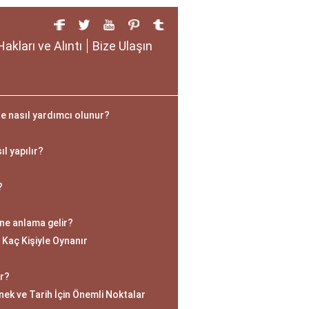
Hakları ve Alıntı
Bize Ulaşın
e nasıl yardımcı olunur?
l yapılır?
?
ne anlama gelir?
 Kaç Kişiyle Oynanır
ir?
nek ve Tarih İçin Önemli Noktalar