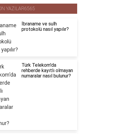
ON YAZILAR6565
İbraname ve sulh
protokolü nasıl yapılır?
Türk Telekom'da
rehberde kayıtlı olmayan
numaralar nasıl bulunur?