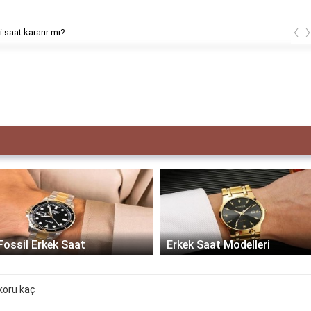
‹
 akıllı saat kimin?
Erkek Saat Modelleri
Casio Erkek Saat
koru kaç