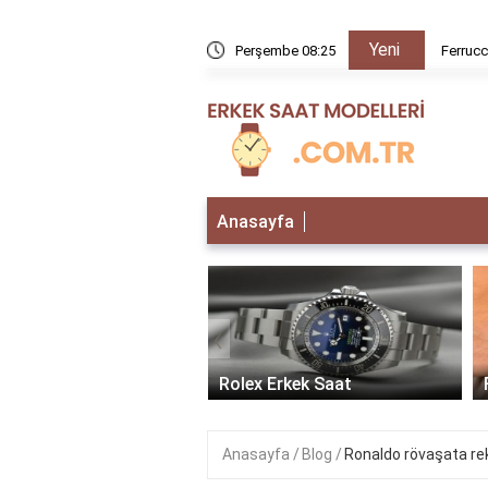
Yeni
rır mı?
Perşembe 08:25
Amazfit
Anasayfa
‹
 Erkek Saat
Fossil Erkek Saat
Anasayfa
Blog
Ronaldo rövaşata re