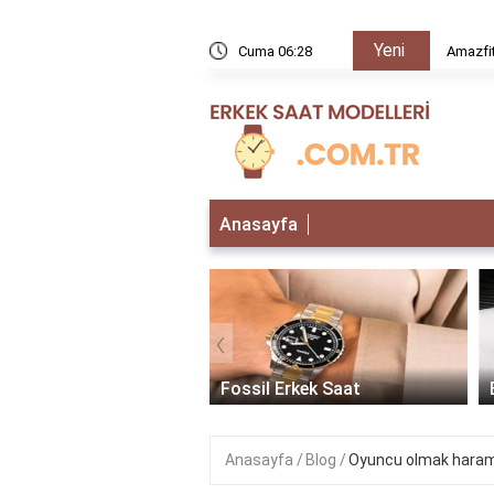
Yeni
rır mı?
Cuma 06:28
Amazfit
Anasayfa
‹
 Erkek Saat
Fossil Erkek Saat
Anasayfa
Blog
Oyuncu olmak haram