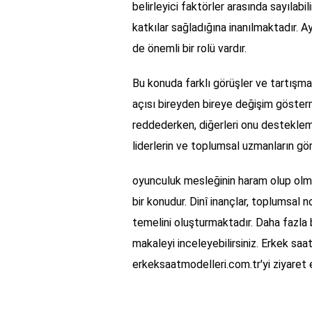
belirleyici faktörler arasında sayılabil
katkılar sağladığına inanılmaktadır. A
de önemli bir rolü vardır.
Bu konuda farklı görüşler ve tartışma
açısı bireyden bireye değişim göster
reddederken, diğerleri onu desteklem
liderlerin ve toplumsal uzmanların gör
oyunculuk mesleğinin haram olup olma
bir konudur. Dinî inançlar, toplumsal n
temelini oluşturmaktadır. Daha fazla b
makaleyi inceleyebilirsiniz. Erkek saat 
erkeksaatmodelleri.com.tr'yi ziyaret e