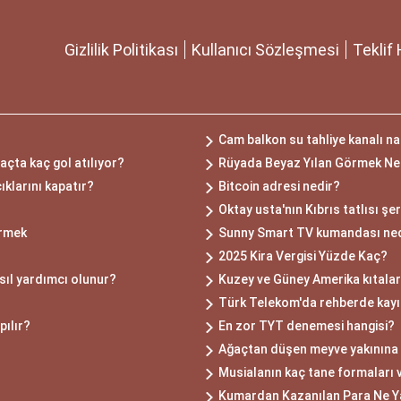
Gizlilik Politikası
Kullanıcı Sözleşmesi
Teklif 
Cam balkon su tahliye kanalı nas
açta kaç gol atılıyor?
Rüyada Beyaz Yılan Görmek Ne
ıklarını kapatır?
Bitcoin adresi nedir?
Oktay usta'nın Kıbrıs tatlısı şer
örmek
Sunny Smart TV kumandası ned
2025 Kira Vergisi Yüzde Kaç?
ıl yardımcı olunur?
Kuzey ve Güney Amerika kıtaları
Türk Telekom'da rehberde kayı
pılır?
En zor TYT denemesi hangisi?
Ağaçtan düşen meyve yakınına
Musialanın kaç tane formaları 
Kumardan Kazanılan Para Ne Y