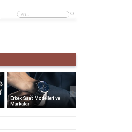
›
Creative taş ne demek?
›
Erkek Saat Modelleri ve
Markaları
Seiko Erkek Saat