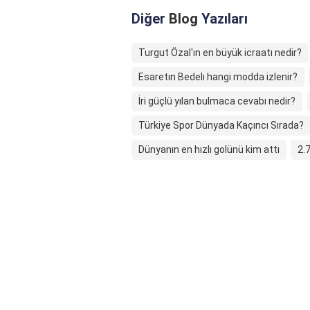
Diğer
Blog
Yazıları
Turgut Özal'ın en büyük icraatı nedir?
Esaretın Bedelı hangi modda izlenir?
İri güçlü yılan bulmaca cevabı nedir?
Türkiye Spor Dünyada Kaçıncı Sırada?
Dünyanın en hızlı golünü kim attı
2.