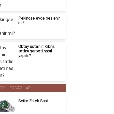
Pekingse evde beslenir
mi?
Oktay usta'nın Kıbrıs
tatlısı şerbeti nasıl
yapılır?
OPÜLER YAZILAR
Seiko Erkek Saat