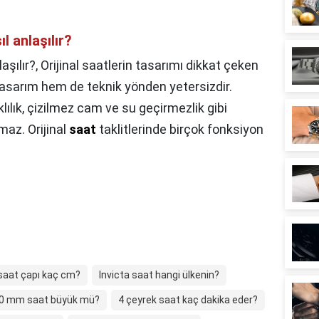
l anlaşılır?
aşılır?,
Orijinal saatlerin tasarımı dikkat çeken
 tasarım hem de teknik yönden yetersizdir.
klılık, çizilmez cam ve su geçirmezlik gibi
maz. Orijinal
saat
taklitlerinde birçok fonksiyon
aat çapı kaç cm?
Invicta saat hangi ülkenin?
40 mm saat büyük mü?
4 çeyrek saat kaç dakika eder?