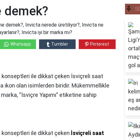
ne demek?
S
e demek?, Invicta nerede üretiliyor?, Invicta ne
arlanır?, Invicta iyi bir marka mı?
Whatsapp
Tumbler
Pinterest
l konseptleri ile dikkat çeken İsviçreli saat
a ikon olan isimlerden biridir. Mükemmellikle
 marka, “İsviçre Yapımı” etiketine sahip
l konseptleri ile dikkat çeken
İsviçreli saat