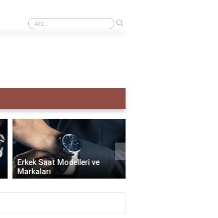
›
Creative taş ne demek?
›
Erkek Saat Modelleri ve
Markaları
Seiko Erkek Saat