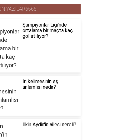
ON YAZILAR6565
Şampiyonlar Ligi'nde
ortalama bir maçta kaç
gol atılıyor?
İri kelimesinin eş
anlamlısı nedir?
İlkin Aydin'in ailesi nereli?