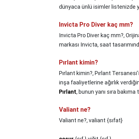
dünyaca ünlü isimler listenizde ye
Invicta Pro Diver kaç mm?
Invicta Pro Diver kaç mm?,
Oriji
markası Invicta, saat tasarımında
Pırlant kimin?
Pırlant kimin?,
Pırlant Tersanesi
inşa faaliyetlerine ağırlık verdi
Pırlant
, bunun yanı sıra bakıma te
Valiant ne?
Valiant ne?,
valiant {sıfat}
cesur
{sıf.} yiğit {sıf.}