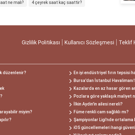
saat ne malı?
4 çeyrek saat kaç saattir?
Gizlilik Politikası
Kullanıcı Sözleşmesi
Teklif 
ak düzenlenir?
En iyi endüstriyel fırın tepsisi h
Bursa'dan İstanbul Havalimanı'
mek
Kazalarda en az hasar gören ar
r?
Pozlara göre yaklaşık maliyet n
İlkin Aydin'in ailesi nereli?
arayabilir miyim?
Füme renkli cam sağlıklı mı?
apılır?
Şampiyonlar Ligi'nde ortalama b
iOS güncellemeleri hangi güvenl