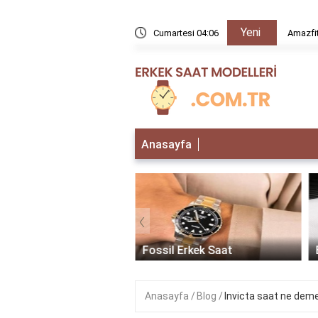
Yeni
rır mı?
Cumartesi 04:06
Amazfit
Anasayfa
‹
 Erkek Saat
Fossil Erkek Saat
Anasayfa
Blog
Invicta saat ne dem