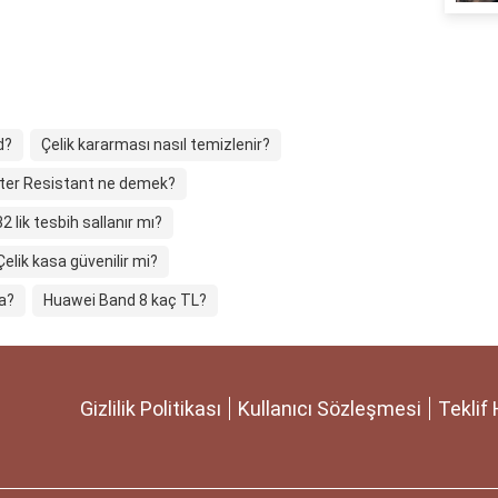
d?
Çelik kararması nasıl temizlenir?
er Resistant ne demek?
32 lik tesbih sallanır mı?
Çelik kasa güvenilir mi?
a?
Huawei Band 8 kaç TL?
Gizlilik Politikası
Kullanıcı Sözleşmesi
Teklif 