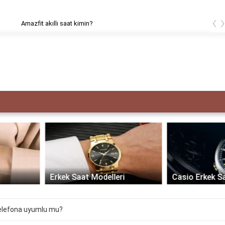
‹
 akıllı saat kimin?
Erkek Saat Modelleri
Casio Erkek Saat
elefona uyumlu mu?