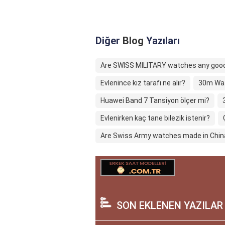
Diğer
Blog
Yazıları
Are SWISS MILITARY watches any goo
Evlenince kız tarafı ne alır?
30m Wat
Huawei Band 7 Tansiyon ölçer mi?
Evlenirken kaç tane bilezik istenir?
Are Swiss Army watches made in Chin
SON EKLENEN YAZILAR