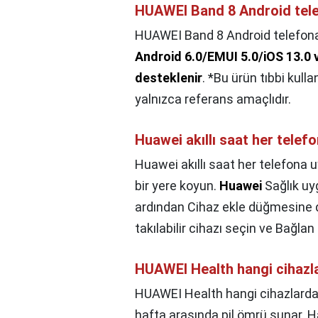
HUAWEI Band 8 Android tele
HUAWEI Band 8 Android telefona 
Android 6.0/EMUI 5.0/iOS 13.0 v
desteklenir
. *Bu ürün tıbbi kull
yalnızca referans amaçlıdır.
Huawei akıllı saat her telef
Huawei akıllı saat her telefona 
bir yere koyun.
Huawei
Sağlık uy
ardından Cihaz ekle düğmesine 
takılabilir cihazı seçin ve Bağl
HUAWEI Health hangi cihazlar
HUAWEI Health hangi cihazlarda k
hafta arasında pil ömrü sunar. 