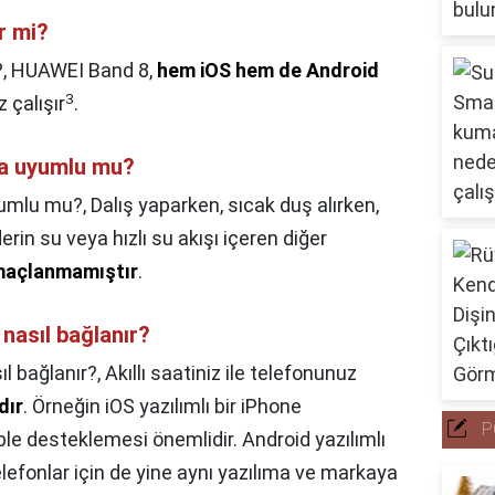
r mi?
?,
HUAWEI Band 8,
hem iOS hem de Android
3
 çalışır
.
ara uyumlu mu?
uyumlu mu?,
Dalış yaparken, sıcak duş alırken,
erin su veya hızlı su akışı içeren diğer
amaçlanmamıştır
.
nasıl bağlanır?
l bağlanır?,
Akıllı saatiniz ile telefonunuz
dır
. Örneğin iOS yazılımlı bir iPhone
P
ple desteklemesi önemlidir. Android yazılımlı
efonlar için de yine aynı yazılıma ve markaya