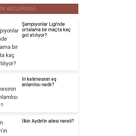
ON YAZILAR6565
Şampiyonlar Ligi'nde
ortalama bir maçta kaç
gol atılıyor?
İri kelimesinin eş
anlamlısı nedir?
İlkin Aydin'in ailesi nereli?