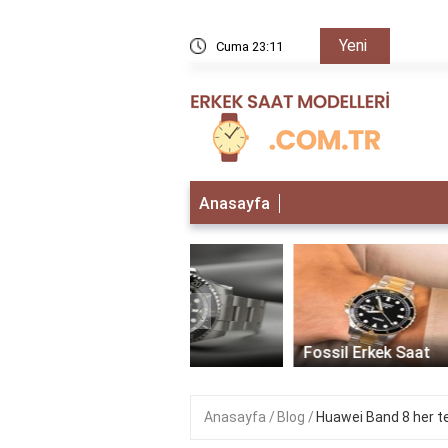
Yeni
rır mı?
Cuma 23:11
Amazfit
Anasayfa
‹
 Erkek Saat
Fossil Erkek Saat
Anasayfa
Blog
Huawei Band 8 her t