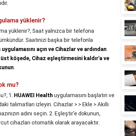
dır.
ygulama yüklenir?
ama yüklenir?,
Saat yalnızca bir telefona
ümkündür. Saatinizi başka bir telefonla
uygulamasını açın ve Cihazlar ve ardından
üst köşede, Cihaz eşleştirmesini kaldır'a ve
okunun
.
yok mu?
mu?,
1.
HUAWEI Health
uygulamasını başlatın ve
ki talimatları izleyin. Cihazlar > > Ekle > Akıllı
hazınızın adını seçin. 2. Eşleştir'e dokunun,
t cihazları otomatik olarak arayacaktır.