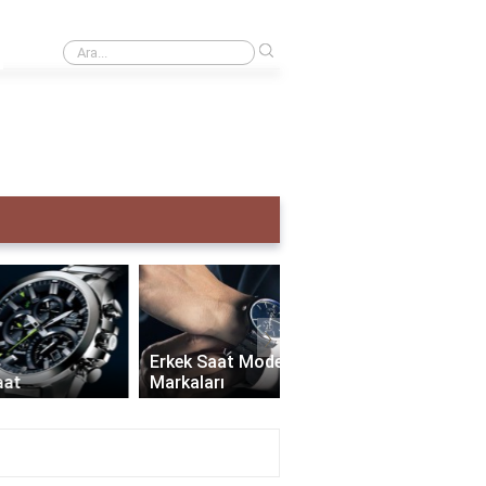
›
Creative taş ne demek?
›
Erkek Saat Modelleri ve
Markaları
Seiko Erkek Saat