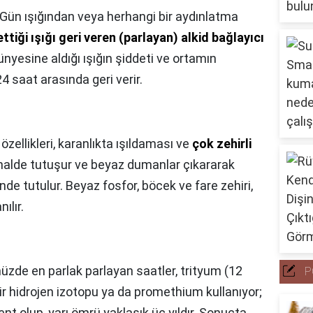
Gün ışığından veya herhangi bir aydınlatma
tiği ışığı geri veren (parlayan) alkid bağlayıcı
ünyesine aldığı ışığın şiddeti ve ortamın
24 saat arasında geri verir.
özellikleri, karanlıkta ışıldaması ve
çok zehirli
 halde tutuşur ve beyaz dumanlar çıkararak
nde tutulur. Beyaz fosfor, böcek ve fare zehiri,
ılır.
zde en parlak parlayan saatler, trityum (12
P
 bir hidrojen izotopu ya da promethium kullanıyor;
nt olup, yarı ömrü yaklaşık üç yıldır. Sonuçta