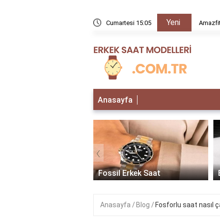
Yeni
rır mı?
Cumartesi 15:05
Amazfit
Anasayfa
‹
 Erkek Saat
Fossil Erkek Saat
Anasayfa
Blog
Fosforlu saat nasıl ça