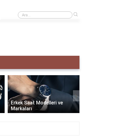
›
Creative taş ne demek?
›
Erkek Saat Modelleri ve
Markaları
Seiko Erkek Saat