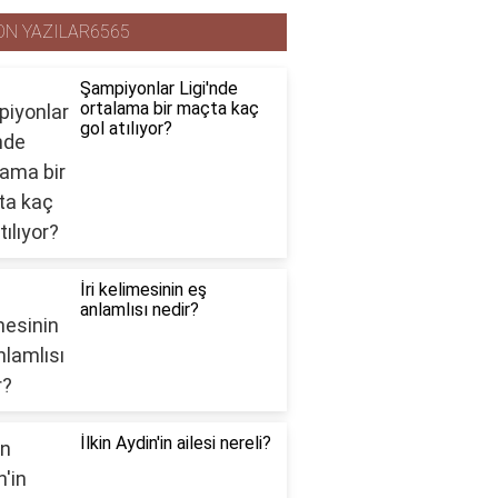
ON YAZILAR6565
Şampiyonlar Ligi'nde
ortalama bir maçta kaç
gol atılıyor?
İri kelimesinin eş
anlamlısı nedir?
İlkin Aydin'in ailesi nereli?