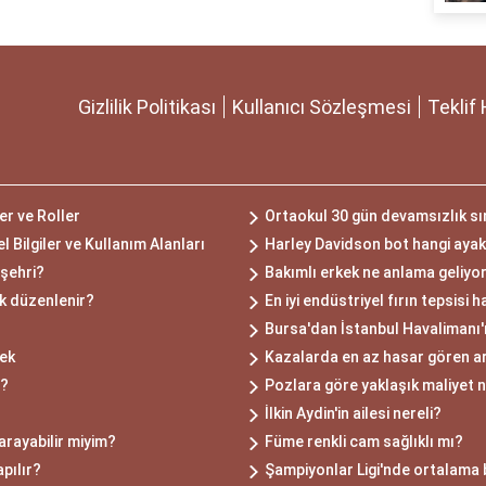
Gizlilik Politikası
Kullanıcı Sözleşmesi
Teklif 
er ve Roller
Ortaokul 30 gün devamsızlık sın
Bilgiler ve Kullanım Alanları
Harley Davidson bot hangi aya
 şehri?
Bakımlı erkek ne anlama geliyo
ak düzenlenir?
En iyi endüstriyel fırın tepsisi h
Bursa'dan İstanbul Havalimanı'
mek
Kazalarda en az hasar gören ar
r?
Pozlara göre yaklaşık maliyet n
İlkin Aydin'in ailesi nereli?
arayabilir miyim?
Füme renkli cam sağlıklı mı?
apılır?
Şampiyonlar Ligi'nde ortalama b