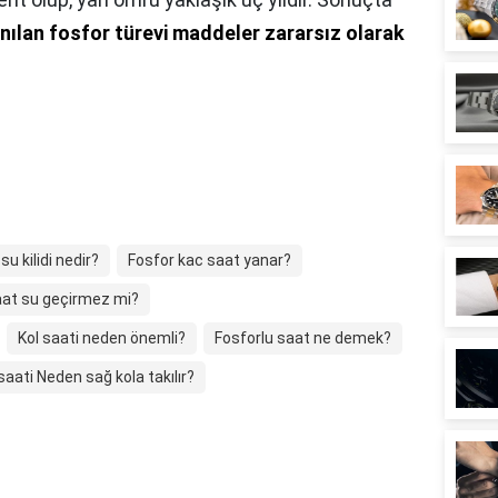
ılan fosfor türevi maddeler zararsız olarak
 su kilidi nedir?
Fosfor kac saat yanar?
saat su geçirmez mi?
Kol saati neden önemli?
Fosforlu saat ne demek?
saati Neden sağ kola takılır?