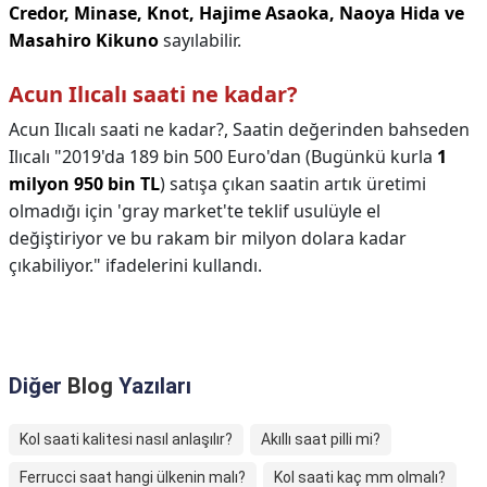
Credor, Minase, Knot, Hajime Asaoka, Naoya Hida ve
Masahiro Kikuno
sayılabilir.
Acun Ilıcalı saati ne kadar?
Acun Ilıcalı saati ne kadar?,
Saatin değerinden bahseden
Ilıcalı "2019'da 189 bin 500 Euro'dan (Bugünkü kurla
1
milyon 950 bin TL
) satışa çıkan saatin artık üretimi
olmadığı için 'gray market'te teklif usulüyle el
değiştiriyor ve bu rakam bir milyon dolara kadar
çıkabiliyor." ifadelerini kullandı.
Diğer
Blog
Yazıları
Kol saati kalitesi nasıl anlaşılır?
Akıllı saat pilli mi?
Ferrucci saat hangi ülkenin malı?
Kol saati kaç mm olmalı?