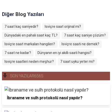
Diğer
Blog
Yazıları
7 saat kaç saniyedir?
Isviçre saat orijinal mi?
Dünyadaki en pahalı saat kaç TL?
7 saat kaç saniye çözüm?
Isviçre saat markaları hangileri?
Isviçre saati ne demek?
7 saat ne kadar?
Dünyanın en iyi akıllı saati hangisi?
Isviçre saatleri neden meşhur?
7 saat uyku yeter mi?
SON YAZILAR6565
İbraname ve sulh protokolü nasıl yapılır?