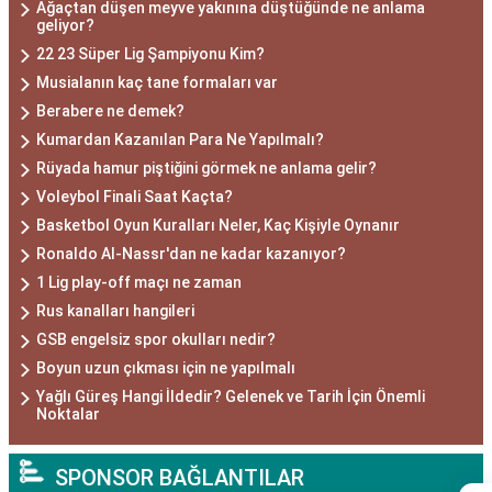
Ağaçtan düşen meyve yakınına düştüğünde ne anlama
geliyor?
22 23 Süper Lig Şampiyonu Kim?
Musialanın kaç tane formaları var
Berabere ne demek?
Kumardan Kazanılan Para Ne Yapılmalı?
Rüyada hamur piştiğini görmek ne anlama gelir?
Voleybol Finali Saat Kaçta?
Basketbol Oyun Kuralları Neler, Kaç Kişiyle Oynanır
Ronaldo Al-Nassr'dan ne kadar kazanıyor?
1 Lig play-off maçı ne zaman
Rus kanalları hangileri
GSB engelsiz spor okulları nedir?
Boyun uzun çıkması için ne yapılmalı
Yağlı Güreş Hangi İldedir? Gelenek ve Tarih İçin Önemli
Noktalar
SPONSOR BAĞLANTILAR