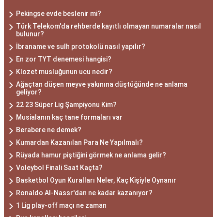
Pekingse evde beslenir mi?
Türk Telekom'da rehberde kayıtlı olmayan numaralar nasıl
bulunur?
İbraname ve sulh protokolü nasıl yapılır?
En zor TYT denemesi hangisi?
Klozet musluğunun ucu nedir?
Ağaçtan düşen meyve yakınına düştüğünde ne anlama
geliyor?
22 23 Süper Lig Şampiyonu Kim?
Musialanın kaç tane formaları var
Berabere ne demek?
Kumardan Kazanılan Para Ne Yapılmalı?
Rüyada hamur piştiğini görmek ne anlama gelir?
Voleybol Finali Saat Kaçta?
Basketbol Oyun Kuralları Neler, Kaç Kişiyle Oynanır
Ronaldo Al-Nassr'dan ne kadar kazanıyor?
1 Lig play-off maçı ne zaman