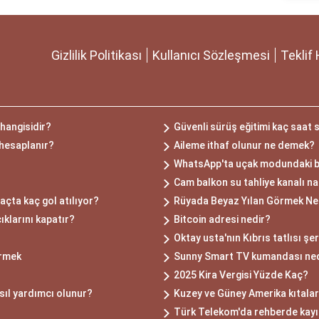
Gizlilik Politikası
Kullanıcı Sözleşmesi
Teklif 
hangisidir?
Güvenli sürüş eğitimi kaç saat 
 hesaplanır?
Aileme ithaf olunur ne demek?
WhatsApp'ta uçak modundaki bir
Cam balkon su tahliye kanalı nas
açta kaç gol atılıyor?
Rüyada Beyaz Yılan Görmek Ne
ıklarını kapatır?
Bitcoin adresi nedir?
Oktay usta'nın Kıbrıs tatlısı şer
örmek
Sunny Smart TV kumandası ned
2025 Kira Vergisi Yüzde Kaç?
ıl yardımcı olunur?
Kuzey ve Güney Amerika kıtaları
Türk Telekom'da rehberde kayı