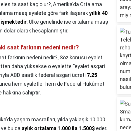
eles ta saat kaç olur?,
Amerika'da Ortalama
lama maaş eyalete göre farklılaşarak
yıllık 40
eğişmektedir
. Ülke genelinde ise ortalama maaş
bin dolar olarak hesaplanmıştır.
ki saat farkının nedeni nedir?
aat farkının nedeni nedir?,
Söz konusu eyalet
retten daha yüksekse o eyalette “eyalet asgari
barıyla ABD saatlik federal asgari ücreti
7.25
boyunca hem eyaletler hem de Federal Hükûmet
 hakkına sahiptir.
ka'da yaşam masrafları, yılda yaklaşık 10.000
r ve bu da
aylık ortalama 1.000 ila 1.500$
eder.