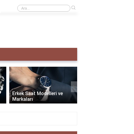
›
Creative taş ne demek?
›
Erkek Saat Modelleri ve
Markaları
Seiko Erkek Saat