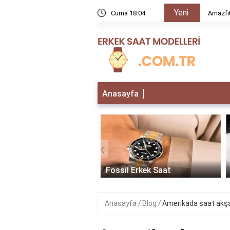
Yeni
rır mı?
Cuma 18:04
Amazfit
Anasayfa
‹
 Erkek Saat
Fossil Erkek Saat
Anasayfa
Blog
Amerikada saat akşa