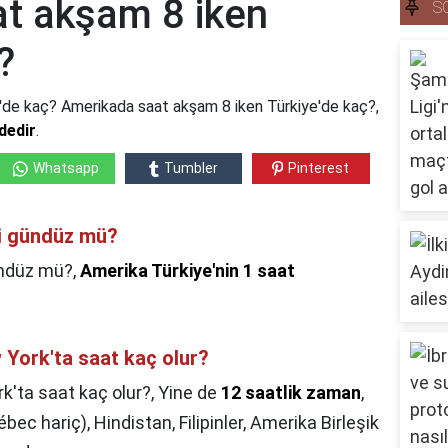
t akşam 8 iken
S
?
'de kaç? Amerikada saat akşam 8 iken Türkiye'de kaç?,
dedir
.
Whatsapp
Tumbler
Pinterest
i gündüz mü?
ndüz mü?,
Amerika Türkiye'nin 1 saat
 York'ta saat kaç olur?
k'ta saat kaç olur?,
Yine de
12 saatlik zaman
,
ec hariç), Hindistan, Filipinler, Amerika Birleşik