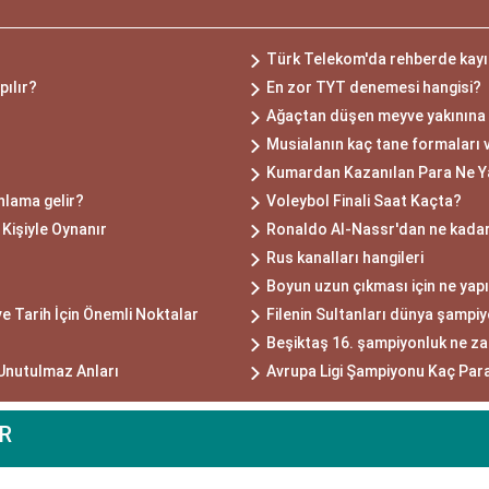
Türk Telekom'da rehberde kayı
pılır?
En zor TYT denemesi hangisi?
Ağaçtan düşen meyve yakınına
Musialanın kaç tane formaları 
Kumardan Kazanılan Para Ne Y
nlama gelir?
Voleybol Finali Saat Kaçta?
 Kişiyle Oynanır
Ronaldo Al-Nassr'dan ne kada
Rus kanalları hangileri
Boyun uzun çıkması için ne yapı
ve Tarih İçin Önemli Noktalar
Filenin Sultanları dünya şampi
Beşiktaş 16. şampiyonluk ne z
Unutulmaz Anları
Avrupa Ligi Şampiyonu Kaç Para
R