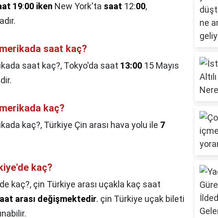
aat 19
:
00 iken
New York'ta
saat
12:
00
,
dır.
Amerikada saat kaç?
ikada saat kaç?,
Tokyo'da saat
13:00
15 Mayıs
ir.
Amerikada kaç?
ikada kaç?,
Türkiye Çin arası hava yolu ile
7
kiye'de kaç?
'de kaç?,
çin Türkiye arası uçakla kaç saat
 saat arası değişmektedir
. çin Türkiye uçak bileti
nabilir.