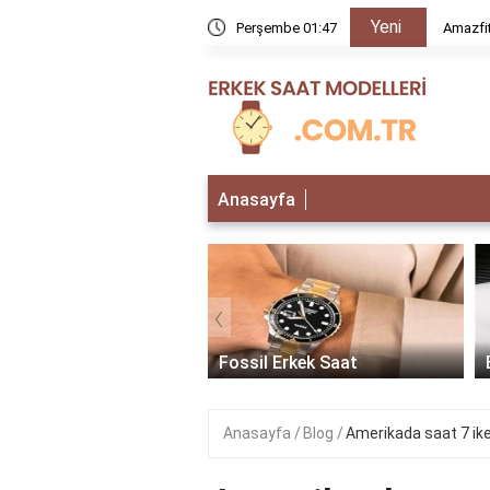
Yeni
rır mı?
Perşembe 01:47
Amazfit
Anasayfa
‹
 Erkek Saat
Fossil Erkek Saat
Anasayfa
Blog
Amerikada saat 7 ik