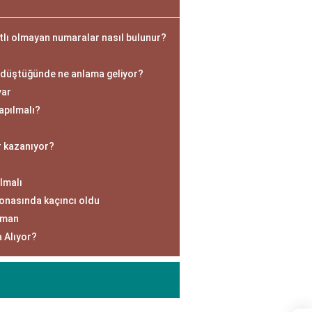
tlı olmayan numaralar nasıl bulunur?
 düştüğünde ne anlama geliyor?
var
apılmalı?
r kazanıyor?
lmalı
yonasında kaçıncı oldu
aman
 Alıyor?