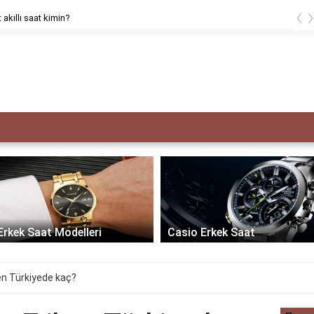
‹
 akıllı saat kimin?
Erkek Saat Modelleri
Casio Erkek Saat
en Türkiyede kaç?