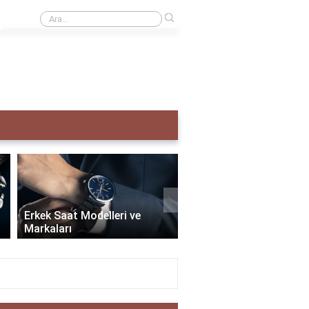
›
Creative taş ne demek?
›
Erkek Saat Modelleri ve
Markaları
Seiko Erkek Saat