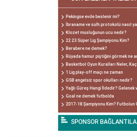
Pekingse evde beslenir mi?
İbraname ve sulh protokolü nasıl ya
Klozet musluğunun ucu nedir?
22 23 Süper Lig Şampiyonu Kim?
Berabere ne demek?
Rüyada hamur piştiğini görmek ne a
Basketbol Oyun Kuralları Neler, Kaç
1 Lig play-off maçı ne zaman
GSB engelsiz spor okulları nedir?
Yağlı Güreş Hangi İldedir? Gelenek 
Goal ne demek futbolda
2017-18 Şampiyonu Kim? Futbolun 
SPONSOR BAĞLANTILA