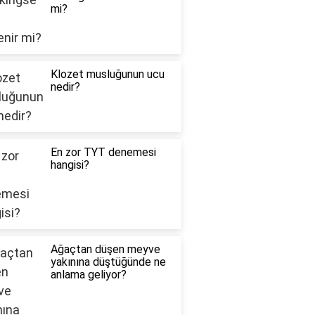
mi?
Klozet musluğunun ucu
nedir?
En zor TYT denemesi
hangisi?
Ağaçtan düşen meyve
yakınına düştüğünde ne
anlama geliyor?