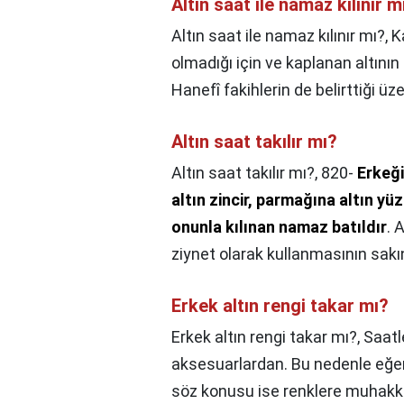
Altın saat ile namaz kılınır m
Altın saat ile namaz kılınır mı?,
K
olmadığı için ve kaplanan altını
Hanefî fakihlerin de belirttiği üz
Altın saat takılır mı?
Altın saat takılır mı?,
820-
Erkeği
altın zincir, parmağına altın y
onunla kılınan namaz batıldır
. 
ziynet olarak kullanmasının sakı
Erkek altın rengi takar mı?
Erkek altın rengi takar mı?,
Saatl
aksesuarlardan. Bu nedenle eğer s
söz konusu ise renklere muhakk