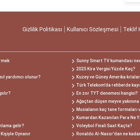
Gizlilik Politikası
Kullanıcı Sözleşmesi
Teklif 
örmek
Sunny Smart TV kumandası ned
2025 Kira Vergisi Yüzde Kaç?
ıl yardımcı olunur?
Kuzey ve Güney Amerika kıtaları
Türk Telekom'da rehberde kayı
pılır?
En zor TYT denemesi hangisi?
Ağaçtan düşen meyve yakınına
Musialanın kaç tane formaları 
Kumardan Kazanılan Para Ne Y
nlama gelir?
Voleybol Finali Saat Kaçta?
 Kişiyle Oynanır
Ronaldo Al-Nassr'dan ne kada