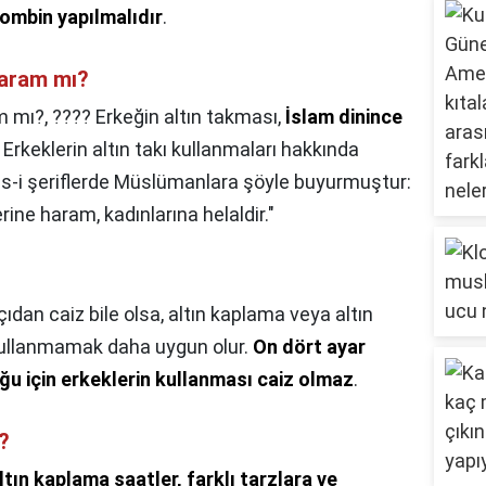
 kombin yapılmalıdır
.
haram mı?
m mı?,
???? Erkeğin altın takması,
İslam dinince
. Erkeklerin altın takı kullanmaları hakkında
s-i şeriflerde Müslümanlara şöyle buyurmuştur:
ine haram, kadınlarına helaldir."
çıdan caiz bile olsa, altın kaplama veya altın
ı kullanmamak daha uygun olur.
On dört ayar
ğu için erkeklerin kullanması caiz olmaz
.
?
ltın kaplama saatler, farklı tarzlara ve