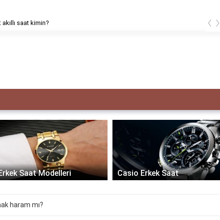
‹
 akıllı saat kimin?
Erkek Saat Modelleri
Casio Erkek Saat
kmak haram mı?