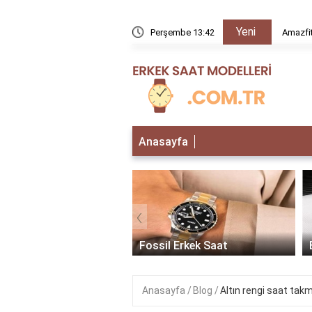
Yeni
rır mı?
Perşembe 13:42
Amazfit
Anasayfa
‹
 Erkek Saat
Fossil Erkek Saat
Anasayfa
Blog
Altın rengi saat ta