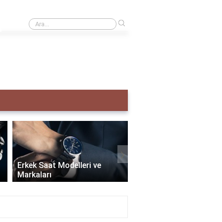
›
Creative taş ne demek?
›
Erkek Saat Modelleri ve
Markaları
Seiko Erkek Saat