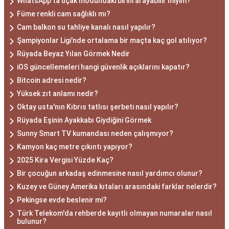
WhatsApp'ta uçak modundaki birini arayabilir miyim?
Füme renkli cam sağlıklı mı?
Cam balkon su tahliye kanalı nasıl yapılır?
Şampiyonlar Ligi'nde ortalama bir maçta kaç gol atılıyor?
Rüyada Beyaz Yılan Görmek Nedir
iOS güncellemeleri hangi güvenlik açıklarını kapatır?
Bitcoin adresi nedir?
Yüksek zıt anlamı nedir?
Oktay usta'nın Kıbrıs tatlısı şerbeti nasıl yapılır?
Rüyada Eşinin Ayakkabı Giydiğini Görmek
Sunny Smart TV kumandası neden çalışmıyor?
Kamyon kaç metre çıkıntı yapıyor?
2025 Kira Vergisi Yüzde Kaç?
Bir çocuğun arkadaş edinmesine nasıl yardımcı olunur?
Kuzey ve Güney Amerika kıtaları arasındaki farklar nelerdir?
Pekingse evde beslenir mi?
Türk Telekom'da rehberde kayıtlı olmayan numaralar nasıl
bulunur?