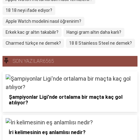
18 18 neyi ifade ediyor?
Apple Watch modelini nasıl öğrenirim?
Erkek kac gr altın takabilir?
Hangi gram altın daha karlı?
Charmed türkçe ne demek?
18 8 Stainless Steel ne demek?
SON YAZILAR6565
Şampiyonlar Ligi'nde ortalama bir maçta kaç gol
atılıyor?
İri kelimesinin eş anlamlısı nedir?