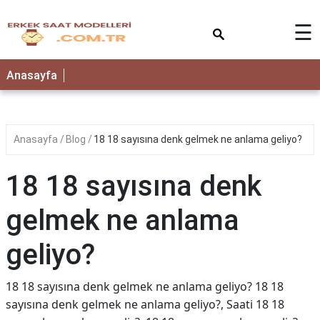
×
☰
Anasayfa
Anasayfa
Blog
18 18 sayısına denk gelmek ne anlama geliyo?
18 18 sayısına denk
gelmek ne anlama
geliyo?
18 18 sayısına denk gelmek ne anlama geliyo? 18 18
sayısına denk gelmek ne anlama geliyo?, Saati 18 18