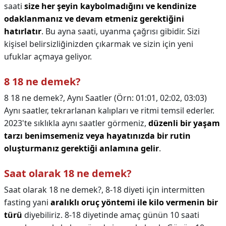
saati
size her şeyin kaybolmadığını ve kendinize
odaklanmanız ve devam etmeniz gerektiğini
hatırlatır
. Bu ayna saati, uyanma çağrısı gibidir. Sizi
kişisel belirsizliğinizden çıkarmak ve sizin için yeni
ufuklar açmaya geliyor.
8 18 ne demek?
8 18 ne demek?,
Aynı Saatler (Örn: 01:01, 02:02, 03:03)
Aynı saatler, tekrarlanan kalıpları ve ritmi temsil ederler.
2023'te sıklıkla aynı saatler görmeniz,
düzenli bir yaşam
tarzı benimsemeniz veya hayatınızda bir rutin
oluşturmanız gerektiği anlamına gelir
.
Saat olarak 18 ne demek?
Saat olarak 18 ne demek?,
8-18 diyeti için intermitten
fasting yani
aralıklı oruç yöntemi ile kilo vermenin bir
türü
diyebiliriz. 8-18 diyetinde amaç günün 10 saati