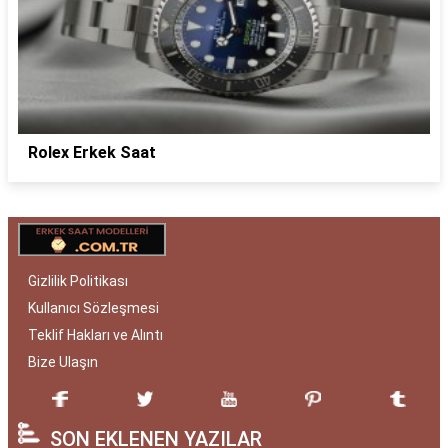
Rolex Erkek Saat
Gizlilik Politikası
Kullanıcı Sözleşmesi
Teklif Hakları ve Alıntı
Bize Ulaşın
SON EKLENEN YAZILAR