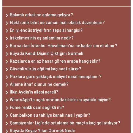
Bakımlı erkek ne anlama geliyor?
Elektronik bilet ne zaman mali olarak düzenlenir?
En iyi endüstriyel fırın tepsisi hangisi?
İri kelimesinin eş anlamlısı nedir?
Bursa'dan İstanbul Havalimanı'na ne kadar ücret alınır?
Rüyada Kendi Dişinin Çıktığını Görmek
Kazalarda en az hasar gören araba hangisidir?
Güvenli sürüş eğitimi kaç saat sürer?
Pozlara göre yaklaşık maliyet nasıl hesaplanır?
Aileme ithaf olunur ne demek?
İlkin Aydin'in ailesi nereli?
WhatsApp'ta uçak modundaki birini arayabilir miyim?
Füme renkli cam sağlıklı mı?
Cam balkon su tahliye kanalı nasıl yapılır?
Şampiyonlar Ligi'nde ortalama bir maçta kaç gol atılıyor?
Rüyada Beyaz Yılan Görmek Nedir