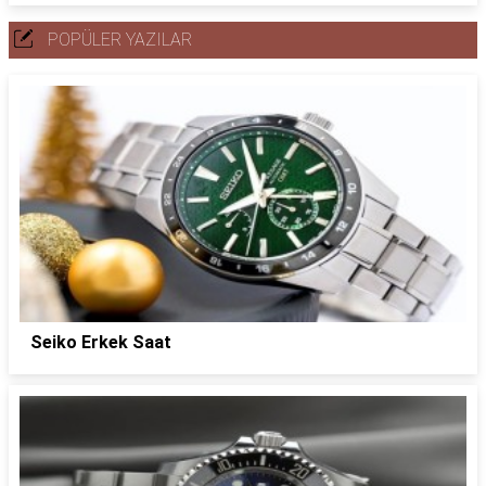
POPÜLER YAZILAR
Seiko Erkek Saat