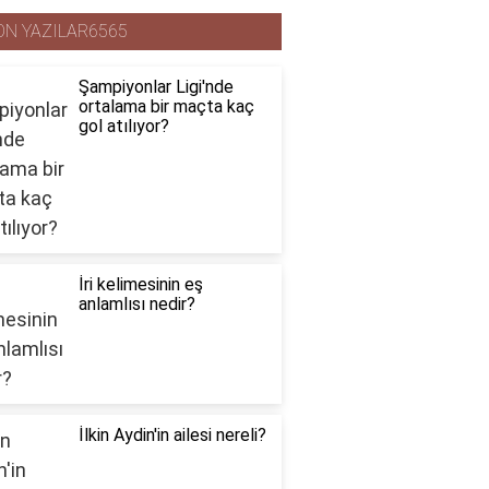
ON YAZILAR6565
Şampiyonlar Ligi'nde
ortalama bir maçta kaç
gol atılıyor?
İri kelimesinin eş
anlamlısı nedir?
İlkin Aydin'in ailesi nereli?