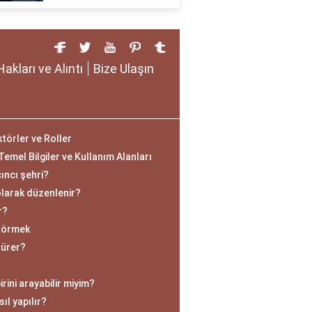
Hakları ve Alıntı
Bize Ulaşın
ktörler ve Roller
mel Bilgiler ve Kullanım Alanları
ıncı şehri?
olarak düzenlenir?
r?
 Görmek
sürer?
ini arayabilir miyim?
ıl yapılır?