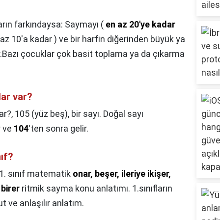
rın farkındaysa: Saymayı (
en az 20'ye kadar
en az 10'a kadar ) ve bir harfin diğerinden büyük ya
r.Bazı çocuklar çok basit toplama ya da çıkarma
lar var?
ar?,
105 (yüz beş), bir sayı. Doğal sayı
r ve
104
'ten sonra gelir.
ıf?
1. sınıf matematik
onar, beşer, ileriye ikişer,
 birer
ritmik sayma konu anlatımı. 1.sınıfların
 ve anlaşılır anlatım.