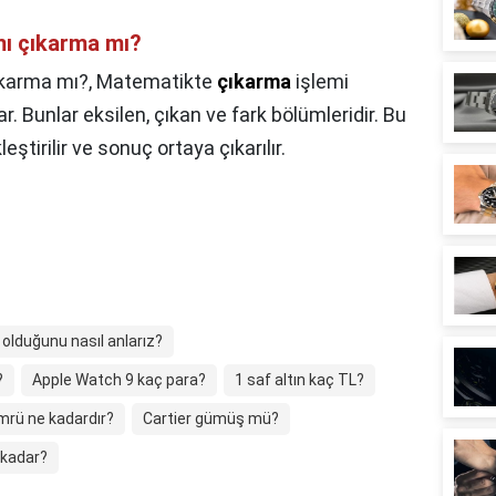
ı çıkarma mı?
ıkarma mı?,
Matematikte
çıkarma
işlemi
ar. Bunlar eksilen, çıkan ve fark bölümleridir. Bu
tirilir ve sonuç ortaya çıkarılır.
 olduğunu nasıl anlarız?
?
Apple Watch 9 kaç para?
1 saf altın kaç TL?
rü ne kadardır?
Cartier gümüş mü?
 kadar?