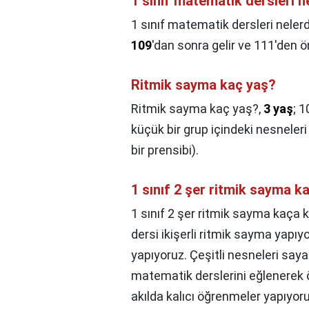
1 sınıf matematik dersleri n
1 sınıf matematik dersleri nelerd
109
'dan sonra gelir ve 111'den ön
Ritmik sayma kaç yaş?
Ritmik sayma kaç yaş?,
3 yaş
; 1
küçük bir grup içindeki nesneleri h
bir prensibi).
1 sınıf 2 şer ritmik sayma k
1 sınıf 2 şer ritmik sayma kaça 
dersi ikişerli ritmik sayma yapıy
yapıyoruz. Çeşitli nesneleri say
matematik derslerini eğlenerek 
akılda kalıcı öğrenmeler yapıyoru