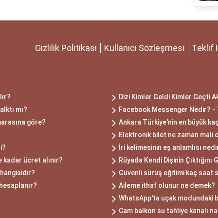
Gizlilik Politikası
Kullanıcı Sözleşmesi
Teklif 
lır?
Dizi Kimler Geldi Kimler Geçti A
alktı mı?
Facebook Messenger Nedir? - Te
marasına göre?
Ankara Türkiye'nin en büyük kaç
Elektronik bilet ne zaman mali 
si?
İri kelimesinin eş anlamlısı nedi
 kadar ücret alınır?
Rüyada Kendi Dişinin Çıktığını
hangisidir?
Güvenli sürüş eğitimi kaç saat 
 hesaplanır?
Aileme ithaf olunur ne demek?
WhatsApp'ta uçak modundaki bir
Cam balkon su tahliye kanalı nas