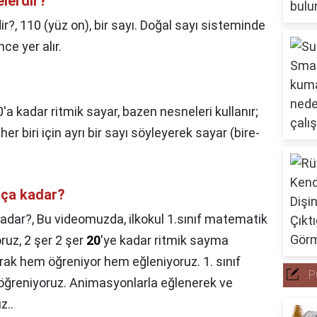
elerdir?
ir?,
110 (yüz on), bir sayı. Doğal sayı sisteminde
ce yer alır.
0'a kadar ritmik sayar, bazen nesneleri kullanır;
er biri için ayrı bir sayı söyleyerek sayar (bire-
aça kadar?
kadar?,
Bu videomuzda, ilkokul 1.sınıf matematik
oruz, 2 şer 2 şer
20
'ye kadar ritmik sayma
arak hem öğreniyor hem eğleniyoruz. 1. sınıf
P
öğreniyoruz. Animasyonlarla eğlenerek ve
z..