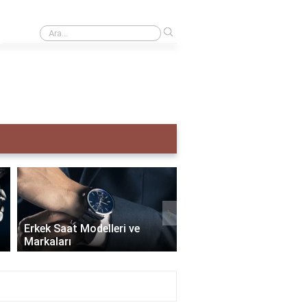
›
Creative taş ne demek?
›
Erkek Saat Modelleri ve
Markaları
Seiko Erkek Saat