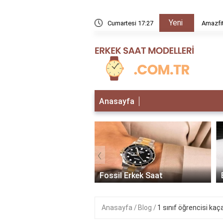
Yeni
rır mı?
Cumartesi 17:27
Amazfit
Anasayfa
‹
 Erkek Saat
Fossil Erkek Saat
Anasayfa
Blog
1 sınıf öğrencisi kaç